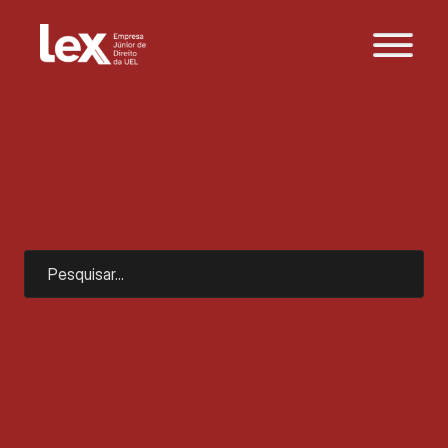
T
u
d
o
o
q
u
e
v
o
c
ê
p
r
e
c
i
s
a
s
a
b
e
r
s
o
b
r
e
d
i
r
e
i
t
o
e
m
p
r
e
s
a
r
i
a
l
Pesquisar...