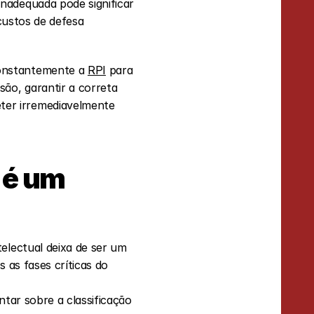
nadequada pode significar 
custos de defesa 
onstantemente a 
RPI
 para 
ão, garantir a correta 
er irremediavelmente 
é um 
electual deixa de ser um 
 as fases críticas do 
ntar sobre a classificação 