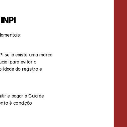
INPI
damentais:
PI 
se já existe uma marca 
ial para evitar o 
lidade do registro e 
tir e pagar a 
Guia de 
nto é condição 