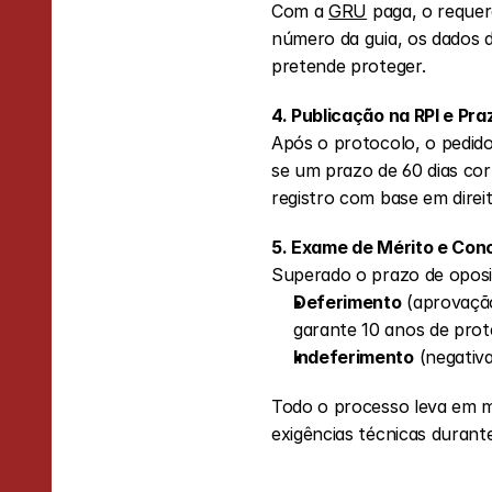
Com a 
GRU
 paga, o reque
número da guia, os dados da
pretende proteger.
4. Publicação na RPI e Pr
Após o protocolo, o pedido
se um prazo de 60 dias co
registro com base em direi
5. Exame de Mérito e Con
Superado o prazo de oposi
Deferimento
 (aprovação
garante 10 anos de prote
Indeferimento
 (negativ
Todo o processo leva em mé
exigências técnicas duran