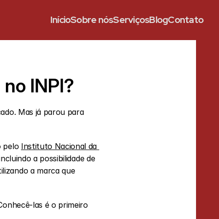
Início
Sobre nós
Serviços
Blog
Contato
 no INPI?
ado. Mas já parou para 
 pelo 
Instituto Nacional da 
ncluindo a possibilidade de 
lizando a marca que 
Conhecê-las é o primeiro 