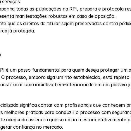
 serviços.
mpanha todas as publicações na
 RPI
, prepara e protocola re
resenta manifestações robustas em caso de oposição.
e que os direitos do titular sejam preservados contra pedido
ca já protegida.
o
PI
 é um passo fundamental para quem deseja proteger um ati
. O processo, embora siga um rito estabelecido, está repleto 
ansformar uma iniciativa bem-intencionada em um passivo jud
ecializada significa contar com profissionais que conhecem p
as melhores práticas para conduzir o processo com segurança
orte adequado assegura que sua marca estará efetivamente pr
 gerar confiança no mercado.