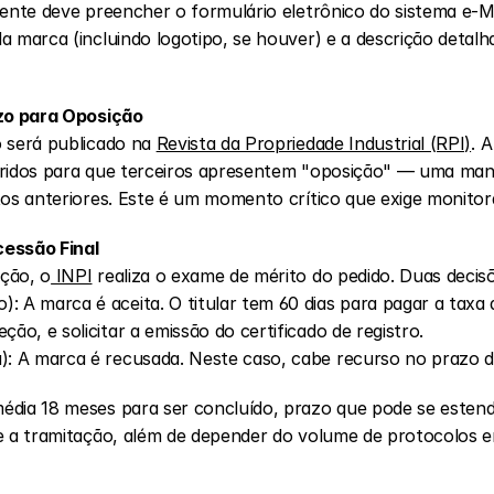
rente deve preencher o formulário eletrônico do sistema e-M
 marca (incluindo logotipo, se houver) e a descrição detalha
azo para Oposição
 será publicado na 
Revista da Propriedade Industrial (RPI)
. 
rridos para que terceiros apresentem "oposição" — uma mani
tos anteriores. Este é um momento crítico que exige monit
cessão Final
ção, o
 INPI
 realiza o exame de mérito do pedido. Duas decisõ
): A marca é aceita. O titular tem 60 dias para pagar a taxa 
ção, e solicitar a emissão do certificado de registro.
a): A marca é recusada. Neste caso, cabe recurso no prazo d
dia 18 meses para ser concluído, prazo que pode se estend
te a tramitação, além de depender do volume de protocolos