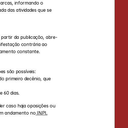
arcas, informando o 
da das atividades que se 
A partir da publicação, abre-
festação contrária ao 
oramento constante.
es são possíveis:
do primeiro decênio, que 
e 60 dias.
er caso haja oposições ou 
 em andamento no
 INPI.