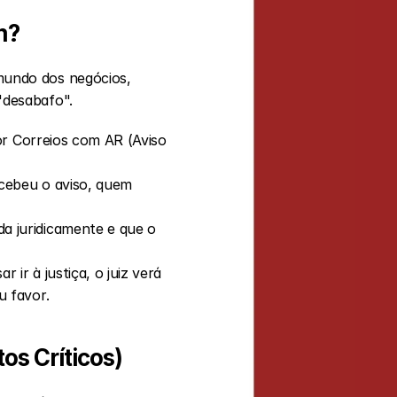
m?
undo dos negócios, 
"desabafo".
r Correios com AR (Aviso 
cebeu o aviso, quem 
a juridicamente e que o 
ir à justiça, o juiz verá 
u favor.
os Críticos)