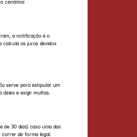
o cenários:
am, a notificação é o 
calcula os juros devidos 
O fornecedor atrasou a entrega das máquinas e sua produção está parada? A notificação serve para estipular um 
a deles e exigir multas.
e de 30 dias) caso uma das 
 correr de forma legal.