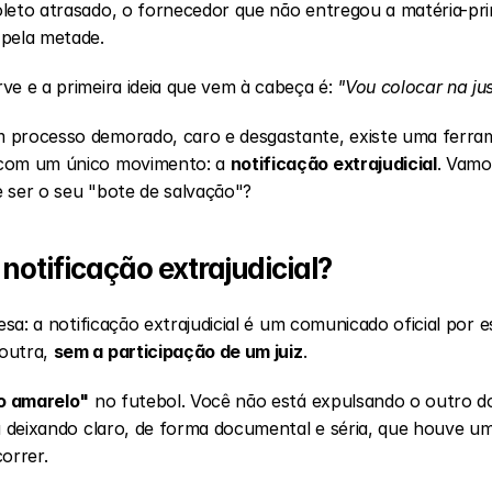
oleto atrasado, o fornecedor que não entregou a matéria-pr
 pela metade.
ve e a primeira ideia que vem à cabeça é: 
"Vou colocar na jus
 processo demorado, caro e desgastante, existe uma ferram
 com um único movimento: a 
notificação extrajudicial
. Vamo
 ser o seu "bote de salvação"?
a notificação extrajudicial?
mesa: a notificação extrajudicial é um comunicado oficial por 
outra, 
sem a participação de um juiz
.
o amarelo"
 no futebol. Você não está expulsando o outro do j
tá deixando claro, de forma documental e séria, que houve um
orrer.