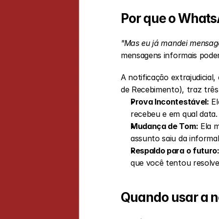
Por que o What
"Mas eu já mandei mensag
mensagens informais podem
A notificação extrajudicia
de Recebimento), traz trê
Prova Incontestável:
 E
recebeu e em qual data.
Mudança de Tom:
 Ela 
assunto saiu da informal
Respaldo para o futuro
que você tentou resolve
Quando usar a no