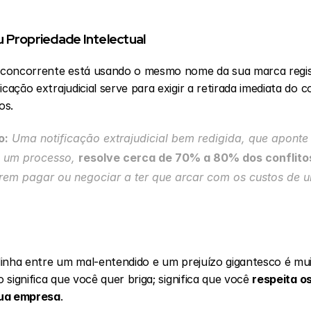
 Propriedade Intelectual
concorrente está usando o mesmo nome da sua marca regist
icação extrajudicial serve para exigir a retirada imediata do 
os.
o:
 Uma notificação extrajudicial bem redigida, que aponte a
 um processo, 
resolve cerca de 70% a 80% dos conflito
rem pagar ou negociar a ter que arcar com os custos de u
 linha entre um mal-entendido e um prejuízo gigantesco é mui
o significa que você quer briga; significa que você 
respeita os
sua empresa
.