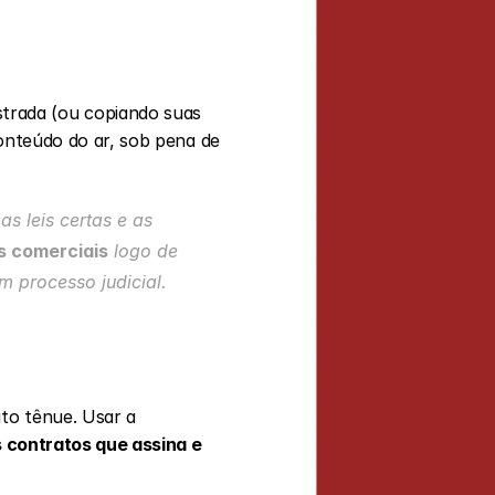
rada (ou copiando suas 
conteúdo do ar, sob pena de 
s leis certas e as 
s comerciais
 logo de 
m processo judicial.
to tênue. Usar a 
 contratos que assina e 