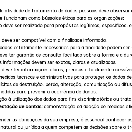
da atividade de tratamento de dados pessoais deve observar 
ue funcionam como bússolas éticas para as organizações:
 deve ser realizado para propósitos legítimos, específicos, e
 deve ser compatível com a finalidade informada.
dados estritamente necessários para a finalidade podem ser 
 deve ter garantia de consulta facilitada sobre a forma e a d
s informações devem ser exatas, claras e atualizadas.
ar deve ter informações claras, precisas e facilmente acessív
medidas técnicas e administrativas para proteger os dados de
ilícitas de destruição, perda, alteração, comunicação ou difus
medidas para prevenir a ocorrência de danos.
ão à utilização dos dados para fins discriminatórios ou trata
restação de contas
: demonstração da adoção de medidas efi
er as obrigações da sua empresa, é essencial conhecer as p
 natural ou jurídica a quem competem as decisões sobre o t