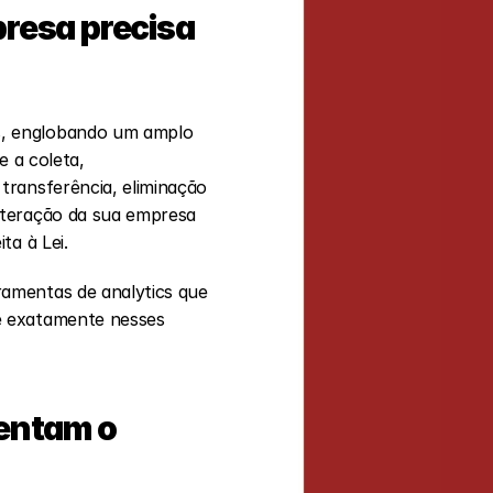
resa precisa 
s, englobando um amplo 
 a coleta, 
ransferência, eliminação 
nteração da sua empresa 
ta à Lei.
amentas de analytics que 
é exatamente nesses 
entam o 