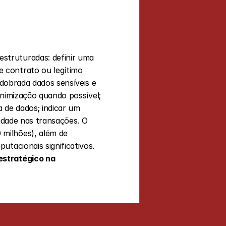
struturadas: definir uma 
 contrato ou legítimo 
edobrada dados sensíveis e 
onimização quando possível; 
de dados; indicar um 
idade nas transações. O 
milhões), além de 
advertências, publicização da infração, suspensão de operações e, sobretudo, danos reputacionais significativos. 
stratégico na 