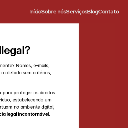
Início
Sobre nós
Serviços
Blog
Contato
legal?
mente? Nomes, e-mails, 
coletado sem critérios, 
 para proteger os direitos 
ivíduo, estabelecendo um 
tuam no ambiente digital,
ia legal incontornável.