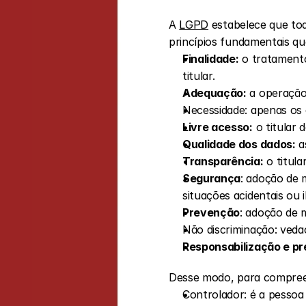
A 
LGPD
 estabelece que to
princípios fundamentais q
Finalidade:
 o tratamento
titular.
Adequação:
 a operação
Necessidade: apenas os 
Livre acesso:
 o titular
Qualidade dos dados:
 a
Transparência:
 o titul
Segurança
: adoção de 
situações acidentais ou 
Prevenção
: adoção de 
Não discriminação: vedaç
Responsabilização e p
Desse modo, para compreend
Controlador: é a pessoa