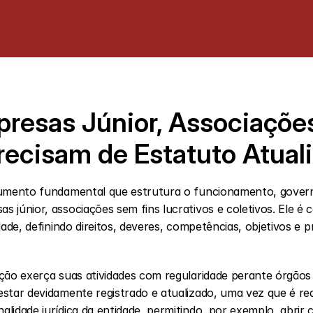
resas Júnior, Associações
recisam de Estatuto Atual
júnior, associações sem fins lucrativos e coletivos. Ele é c
dade, definindo direitos, deveres, competências, objetivos e p
ção exerça suas atividades com regularidade perante órgãos p
star devidamente registrado e atualizado, uma vez que é requ
idade jurídica da entidade, permitindo, por exemplo, abrir c