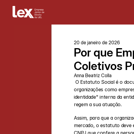
20 de janeiro de 2026
Por que Emp
Coletivos P
Anna Beatriz Colla
 O Estatuto Social é o documento fundamental que estrutura o funcionamento, governança e finalidade de 
organizações como empresas 
identidade" interna da enti
regem a sua atuação.
Assim, para que a organiza
mercado, o estatuto deve e
CNPJ que confere a personal