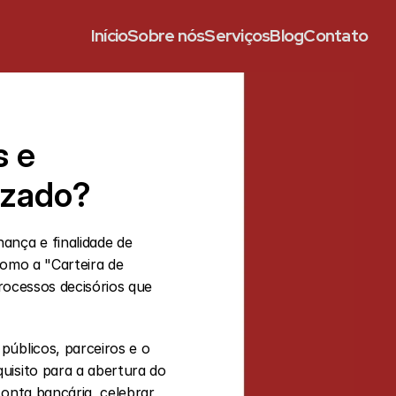
Início
Sobre nós
Serviços
Blog
Contato
 e 
izado?
omo a "Carteira de 
rocessos decisórios que 
úblicos, parceiros e o 
isito para a abertura do 
onta bancária, celebrar 