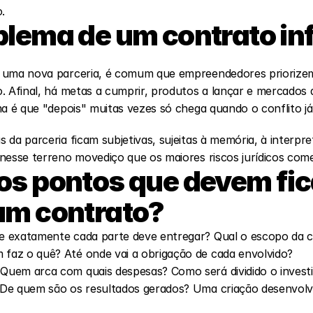
.
blema de um contrato in
 uma nova parceria, é comum que empreendedores priorizem
. Afinal, há metas a cumprir, produtos a lançar e mercados a
ma é que "depois" muitas vezes só chega quando o conflito já 
da parceria ficam subjetivas, sujeitas à memória, à interpre
nesse terreno movediço que os maiores riscos jurídicos com
os pontos que devem fica
um contrato?
ue exatamente cada parte deve entregar? Qual o escopo da 
 faz o quê? Até onde vai a obrigação de cada envolvido?
 Quem arca com quais despesas? Como será dividido o investi
: De quem são os resultados gerados? Uma criação desenvolv