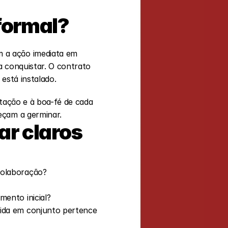
formal?
 a ação imediata em 
 conquistar. O contrato 
está instalado.
tação e à boa-fé de cada 
eçam a germinar.
r claros 
colaboração?
mento inicial?
ida em conjunto pertence 