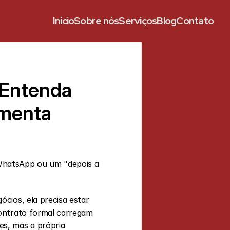
Início
Sobre nós
Serviços
Blog
Contato
Entenda 
menta 
hatsApp ou um "depois a 
ios, ela precisa estar 
ontrato formal carregam 
s, mas a própria 