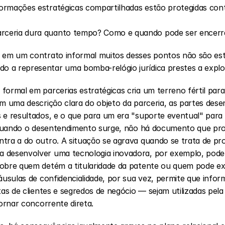
nformações estratégicas compartilhadas estão protegidas co
arceria dura quanto tempo? Como e quando pode ser encerr
 em um contrato informal muitos desses pontos não são esta
 a representar uma bomba-relógio jurídica prestes a explod
formal em parcerias estratégicas cria um terreno fértil para
em uma descrição clara do objeto da parceria, as partes dese
 e resultados, e o que para um era "suporte eventual" para o
". Quando o desentendimento surge, não há documento que pr
tra a do outro. A situação se agrava quando se trata de prop
 desenvolver uma tecnologia inovadora, por exemplo, podem 
sobre quem detém a titularidade da patente ou quem pode ex
láusulas de confidencialidade, por sua vez, permite que info
tas de clientes e segredos de negócio — sejam utilizadas pela
tornar concorrente direta.