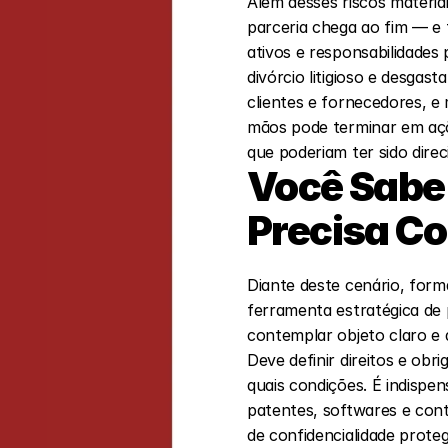
Além desses riscos materia
parceria chega ao fim — e t
ativos e responsabilidades
divórcio litigioso e desga
clientes e fornecedores, 
mãos pode terminar em açõe
que poderiam ter sido dire
Você Sabe 
Precisa Co
Diante deste cenário, form
ferramenta estratégica de
contemplar objeto claro e d
Deve definir direitos e ob
quais condições. É indispen
patentes, softwares e cont
de confidencialidade prote