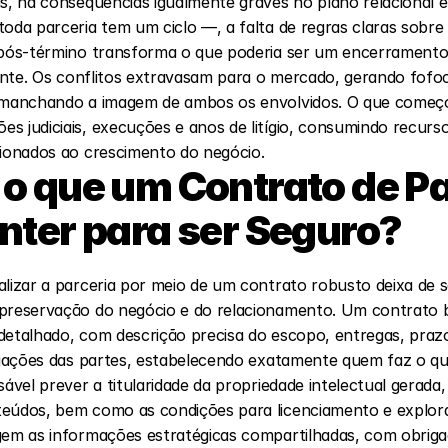
is, há consequências igualmente graves no plano relacional e
oda parceria tem um ciclo —, a falta de regras claras sobre 
 pós-término transforma o que poderia ser um encerramento 
stante. Os conflitos extravasam para o mercado, gerando fofoc
e manchando a imagem de ambos os envolvidos. O que começ
s judiciais, execuções e anos de litígio, consumindo recurso
cionados ao crescimento do negócio.
o que um Contrato de Pa
nter para ser Seguro?
alizar a parceria por meio de um contrato robusto deixa de se
 preservação do negócio e do relacionamento. Um contrato 
etalhado, com descrição precisa do escopo, entregas, prazos 
rigações das partes, estabelecendo exatamente quem faz o qu
sável prever a titularidade da propriedade intelectual gerada,
eúdos, bem como as condições para licenciamento e explora
gem as informações estratégicas compartilhadas, com obrigaçõ