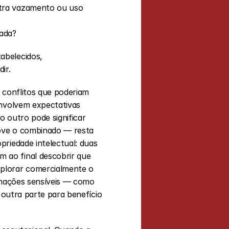
ntra vazamento ou uso 
ada?
belecidos, 
ir.
 conflitos que poderiam 
nvolvem expectativas 
 outro pode significar 
ove o combinado — resta 
riedade intelectual: duas 
ao final descobrir que 
plorar comercialmente o 
rmações sensíveis — como 
 outra parte para benefício 